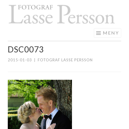
F
Hoppa
L
till
P
innehåll
MENY
DSC0073
2015-01-03
|
FOTOGRAF LASSE PERSSON