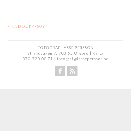
<
83DOCKA-6094
INLÄGGSNAVIGERING
FOTOGRAF LASSE PERSSON
Strandvägen 7, 703 65 Örebro |
Karta
070-720 00 71
|
fotograf@lassepersson.se
Facebook
RSS