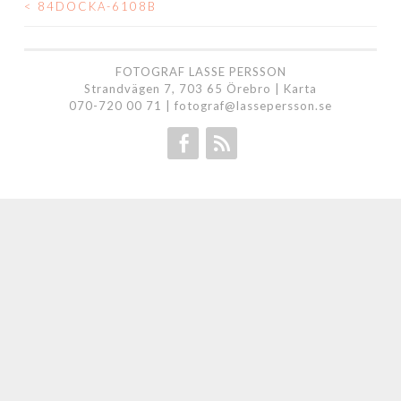
<
84DOCKA-6108B
INLÄGGSNAVIGERING
FOTOGRAF LASSE PERSSON
Strandvägen 7, 703 65 Örebro |
Karta
070-720 00 71
|
fotograf@lassepersson.se
Facebook
RSS