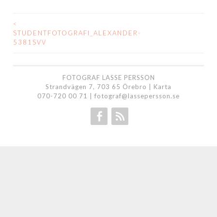
<
INLÄGGSNAVIGERING
STUDENTFOTOGRAFI_ALEXANDER-
5381SVV
FOTOGRAF LASSE PERSSON
Strandvägen 7, 703 65 Örebro |
Karta
070-720 00 71
|
fotograf@lassepersson.se
Facebook
RSS