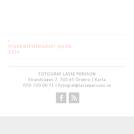
<
INLÄGGSNAVIGERING
STUDENTFOTOGRAFI_DILAN-
3334
FOTOGRAF LASSE PERSSON
Strandvägen 7, 703 65 Örebro |
Karta
070-720 00 71
|
fotograf@lassepersson.se
Facebook
RSS