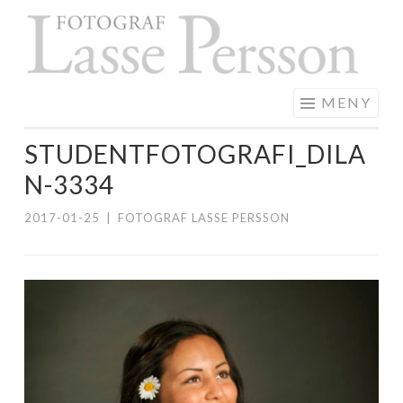
F
Hoppa
L
till
P
innehåll
MENY
STUDENTFOTOGRAFI_DILA
N-3334
2017-01-25
|
FOTOGRAF LASSE PERSSON