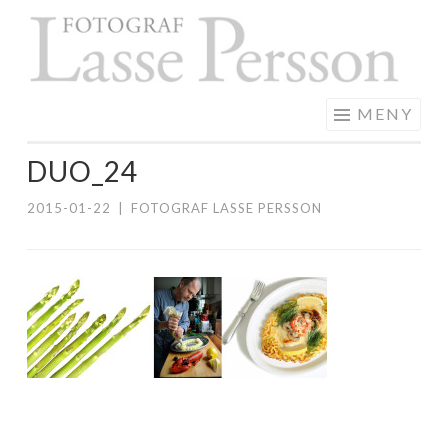
F
Hoppa
L
till
P
innehåll
MENY
DUO_24
2015-01-22
|
FOTOGRAF LASSE PERSSON