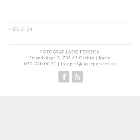
<
DUO_24
INLÄGGSNAVIGERING
FOTOGRAF LASSE PERSSON
Strandvägen 7, 703 65 Örebro |
Karta
070-720 00 71
|
fotograf@lassepersson.se
Facebook
RSS