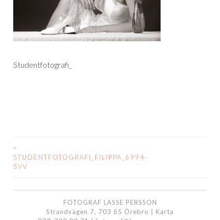
Studentfotografi_
<
INLÄGGSNAVIGERING
STUDENTFOTOGRAFI_FILIPPA_6994-
SVV
FOTOGRAF LASSE PERSSON
Strandvägen 7, 703 65 Örebro |
Karta