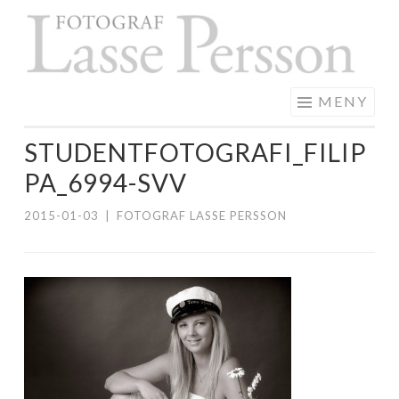
F
Hoppa
L
till
P
innehåll
MENY
STUDENTFOTOGRAFI_FILIP
PA_6994-SVV
2015-01-03
|
FOTOGRAF LASSE PERSSON