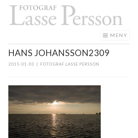
F
Hoppa
L
till
P
innehåll
MENY
HANS JOHANSSON2309
2015-01-03
|
FOTOGRAF LASSE PERSSON