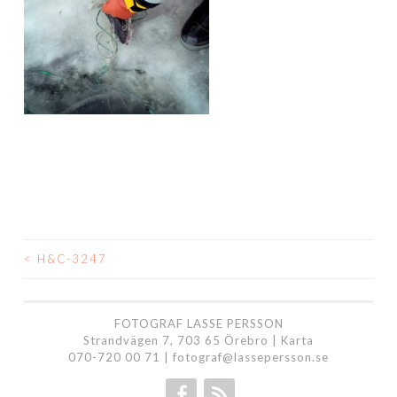
<
H&C-3247
INLÄGGSNAVIGERING
FOTOGRAF LASSE PERSSON
Strandvägen 7, 703 65 Örebro |
Karta
070-720 00 71
|
fotograf@lassepersson.se