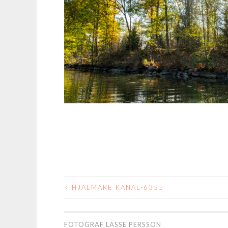
<
HJÄLMARE KANAL-6355
INLÄGGSNAVIGER
FOTOGRAF LASSE PERSSON