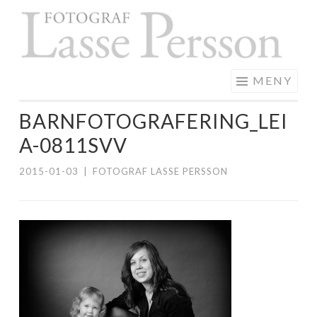
F
Hoppa
L
till
P
innehåll
MENY
BARNFOTOGRAFERING_LEI
A-0811SVV
2015-01-03
|
FOTOGRAF LASSE PERSSON