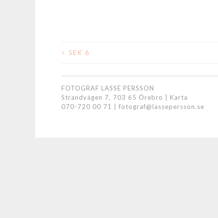
<
SEK 6
INLÄGGSNAVIGER
FOTOGRAF LASSE PERSSON
Strandvägen 7, 703 65 Örebro |
Karta
070-720 00 71
|
fotograf@lassepersson.se