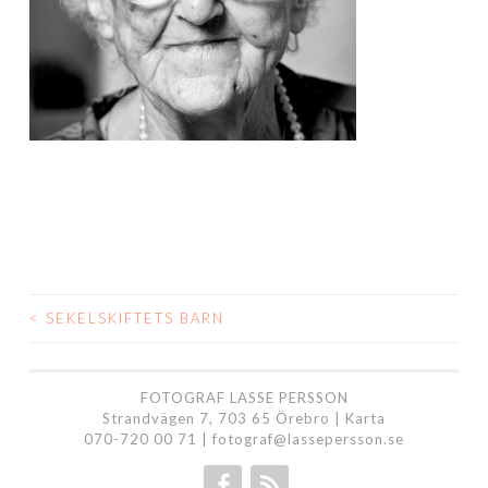
<
SEKELSKIFTETS BARN
INLÄGGSNAVIGERING
FOTOGRAF LASSE PERSSON
Strandvägen 7, 703 65 Örebro |
Karta
070-720 00 71
|
fotograf@lassepersson.se