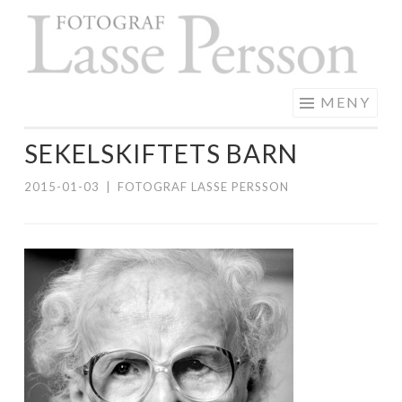
F
Hoppa
L
till
P
innehåll
MENY
SEKELSKIFTETS BARN
2015-01-03
|
FOTOGRAF LASSE PERSSON