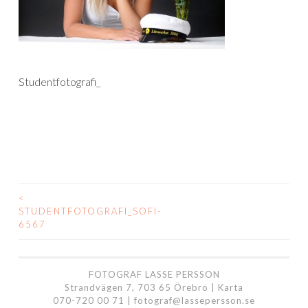
Studentfotografi_
<
INLÄGGSNAVIGERING
STUDENTFOTOGRAFI_SOFI-
6567
FOTOGRAF LASSE PERSSON
Strandvägen 7, 703 65 Örebro |
Karta
070-720 00 71
|
fotograf@lassepersson.se